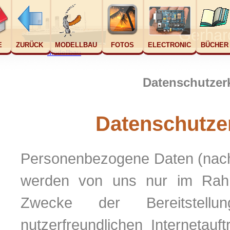
Gerha
ME
ZURÜCK
MODELLBAU
FOTOS
ELECTRONIC
BÜCHE
Modellbau
Datenschutzerk
Datenschutze
Personenbezogene Daten (nachf
werden von uns nur im Rahm
Zwecke der Bereitstellu
nutzerfreundlichen Internetauft